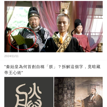
2024/11/11
"秦始皇為何首創自稱「朕」？拆解這個字，竟暗藏
帝王心術"