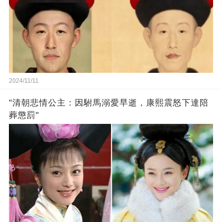
2024/11/11
"清朝悲情公主：因駙馬溺愛早逝，康熙震怒下達陪
葬懲罰"