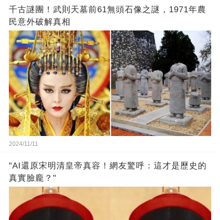
千古謎團！武則天墓前61無頭石像之謎，1971年農
民意外破解真相
2024/11/11
"AI還原宋明清皇帝真容！網友驚呼：這才是歷史的
真實臉龐？"