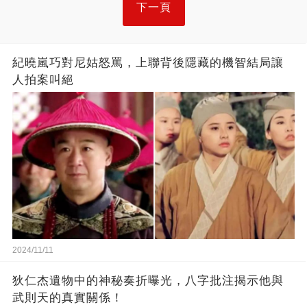
下一頁
紀曉嵐巧對尼姑怒罵，上聯背後隱藏的機智結局讓
人拍案叫絕
2024/11/11
狄仁杰遺物中的神秘奏折曝光，八字批注揭示他與
武則天的真實關係！