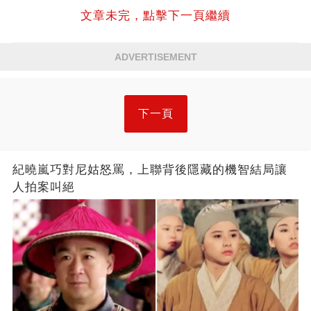
文章未完，點擊下一頁繼續
ADVERTISEMENT
下一頁
紀曉嵐巧對尼姑怒罵，上聯背後隱藏的機智結局讓
人拍案叫絕