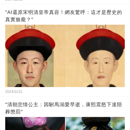
"AI還原宋明清皇帝真容！網友驚呼：這才是歷史的
真實臉龐？"
2024/11/11
"清朝悲情公主：因駙馬溺愛早逝，康熙震怒下達陪
葬懲罰"