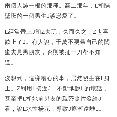
兩個人舔一根的那種。高二那年，L和隔
壁班的一個男生J談戀愛了。
L經常帶上J和Z去玩，久而久之，Z也喜
歡上了J。有人說，千萬不要帶自己的閨
蜜去見男朋友，否則被捅一刀都不知
道。
沒想到，這樣糟心的事，居然發生在L身
上。Z利用L接近J，不斷地說L的壞話，
甚至把L和她前男友的親密照片發給J
看，說L水性楊花，導致J逐漸遠離L。