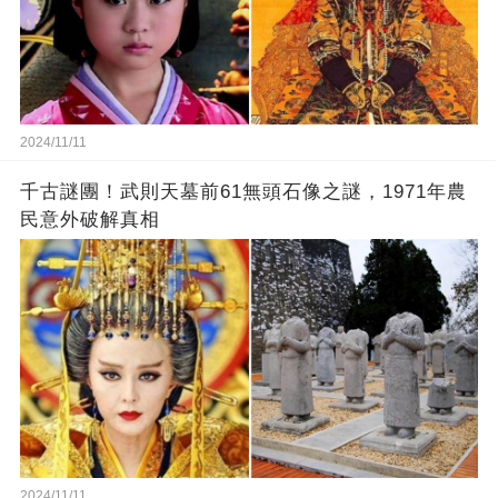
2024/11/11
千古謎團！武則天墓前61無頭石像之謎，1971年農
民意外破解真相
2024/11/11