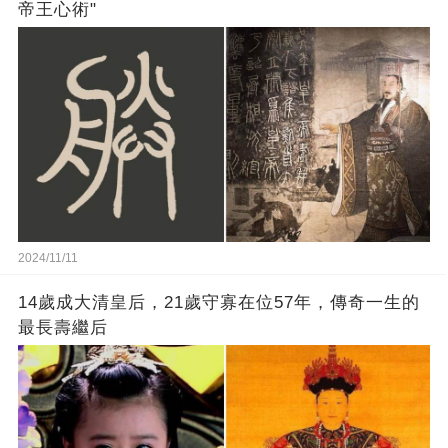
帝王心術"
2024/11/11
14歲成大清皇后，21歲守寡在位57年，傳奇一生的
最長壽繼后