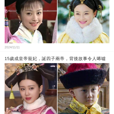
2024/11/11
15歲成皇帝寵妃，誕四子兩帝，背後故事令人唏噓