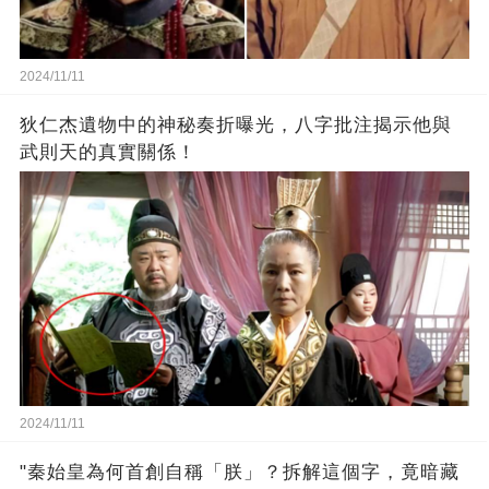
2024/11/11
狄仁杰遺物中的神秘奏折曝光，八字批注揭示他與
武則天的真實關係！
2024/11/11
"秦始皇為何首創自稱「朕」？拆解這個字，竟暗藏