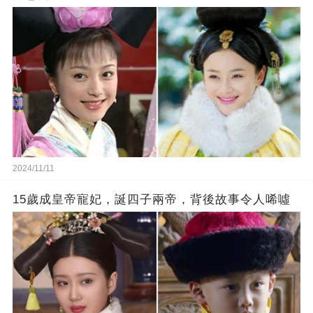
2024/11/11
15歲成皇帝寵妃，誕四子兩帝，背後故事令人唏噓