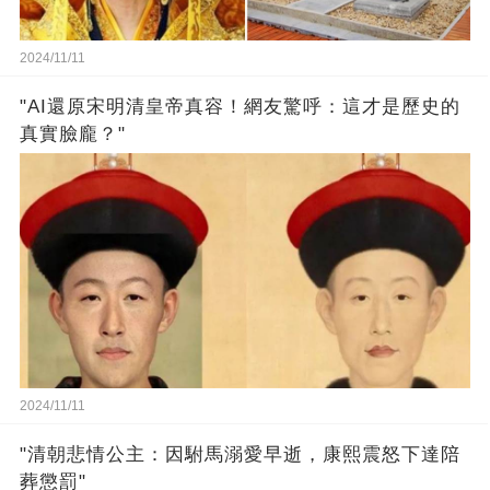
2024/11/11
"AI還原宋明清皇帝真容！網友驚呼：這才是歷史的
真實臉龐？"
2024/11/11
"清朝悲情公主：因駙馬溺愛早逝，康熙震怒下達陪
葬懲罰"