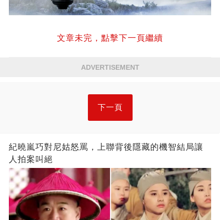
文章未完，點擊下一頁繼續
ADVERTISEMENT
下一頁
紀曉嵐巧對尼姑怒罵，上聯背後隱藏的機智結局讓
人拍案叫絕