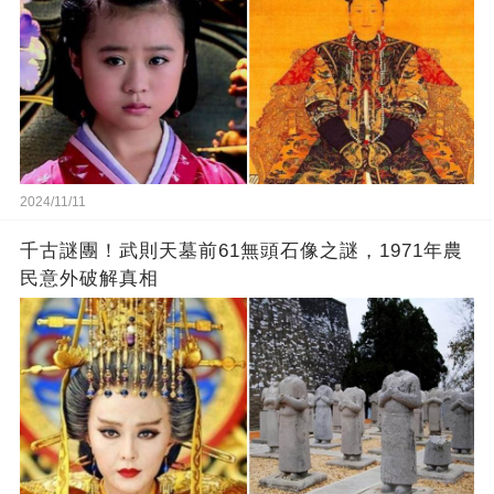
2024/11/11
千古謎團！武則天墓前61無頭石像之謎，1971年農
民意外破解真相