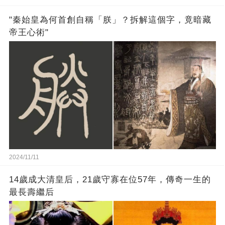
"秦始皇為何首創自稱「朕」？拆解這個字，竟暗藏
帝王心術"
2024/11/11
14歲成大清皇后，21歲守寡在位57年，傳奇一生的
最長壽繼后