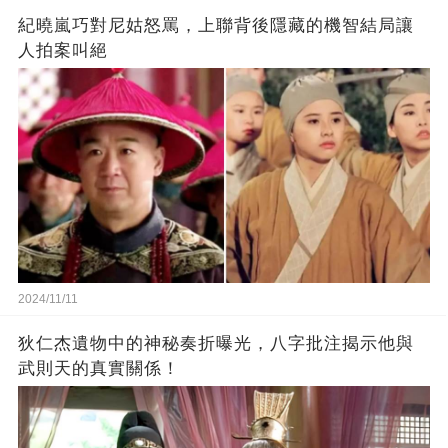
紀曉嵐巧對尼姑怒罵，上聯背後隱藏的機智結局讓
人拍案叫絕
2024/11/11
狄仁杰遺物中的神秘奏折曝光，八字批注揭示他與
武則天的真實關係！