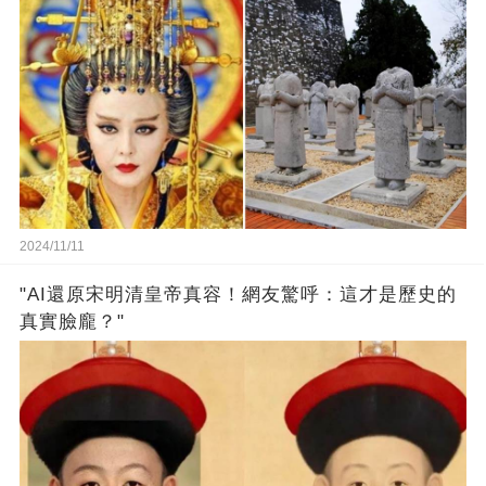
2024/11/11
"AI還原宋明清皇帝真容！網友驚呼：這才是歷史的
真實臉龐？"