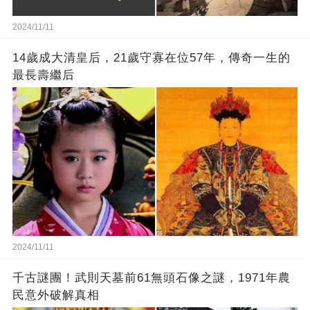
2024/11/11
14歲成大清皇后，21歲守寡在位57年，傳奇一生的
最長壽繼后
2024/11/11
千古謎團！武則天墓前61無頭石像之謎，1971年農
民意外破解真相