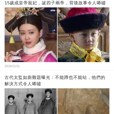
15歲成皇帝寵妃，誕四子兩帝，背後故事令人唏噓
2024/11/11
古代太監如廁難題曝光：不能蹲也不能站，他們的
解決方式令人唏噓