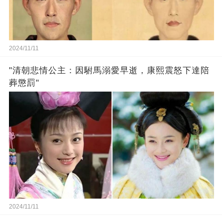
2024/11/11
"清朝悲情公主：因駙馬溺愛早逝，康熙震怒下達陪
葬懲罰"
2024/11/11