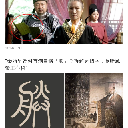
2024/11/11
"秦始皇為何首創自稱「朕」？拆解這個字，竟暗藏
帝王心術"