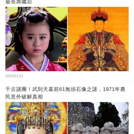
最長壽繼后
2024/11/11
千古謎團！武則天墓前61無頭石像之謎，1971年農
民意外破解真相