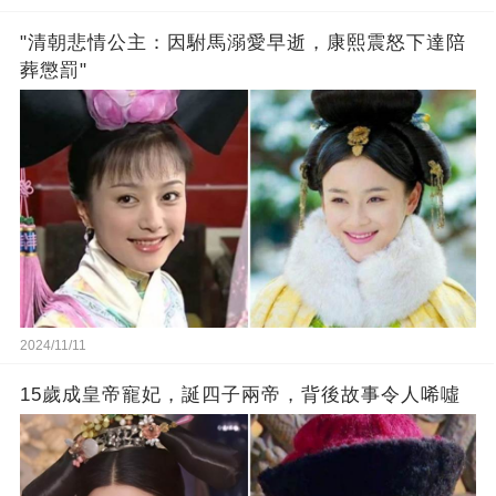
"清朝悲情公主：因駙馬溺愛早逝，康熙震怒下達陪
葬懲罰"
2024/11/11
15歲成皇帝寵妃，誕四子兩帝，背後故事令人唏噓