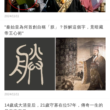
2024/11/11
"秦始皇為何首創自稱「朕」？拆解這個字，竟暗藏
帝王心術"
2024/11/11
14歲成大清皇后，21歲守寡在位57年，傳奇一生的