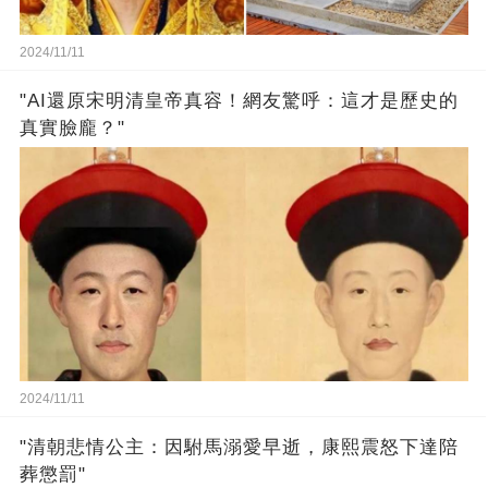
2024/11/11
"AI還原宋明清皇帝真容！網友驚呼：這才是歷史的
真實臉龐？"
2024/11/11
"清朝悲情公主：因駙馬溺愛早逝，康熙震怒下達陪
葬懲罰"