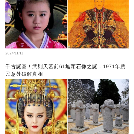
2024/11/11
千古謎團！武則天墓前61無頭石像之謎，1971年農
民意外破解真相