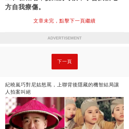
方自我療傷。
文章未完，點擊下一頁繼續
ADVERTISEMENT
下一頁
紀曉嵐巧對尼姑怒罵，上聯背後隱藏的機智結局讓
人拍案叫絕