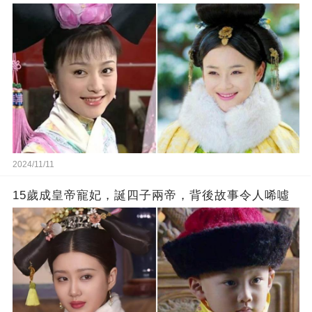
2024/11/11
15歲成皇帝寵妃，誕四子兩帝，背後故事令人唏噓