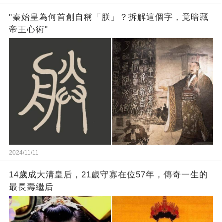
"秦始皇為何首創自稱「朕」？拆解這個字，竟暗藏
帝王心術"
2024/11/11
14歲成大清皇后，21歲守寡在位57年，傳奇一生的
最長壽繼后