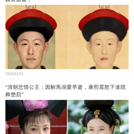
2024/11/11
"清朝悲情公主：因駙馬溺愛早逝，康熙震怒下達陪
葬懲罰"