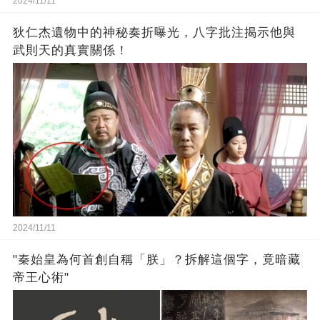
2024/11/11
狄仁杰遺物中的神秘奏折曝光，八字批注揭示他與
武則天的真實關係！
2024/11/11
"秦始皇為何首創自稱「朕」？拆解這個字，竟暗藏
帝王心術"