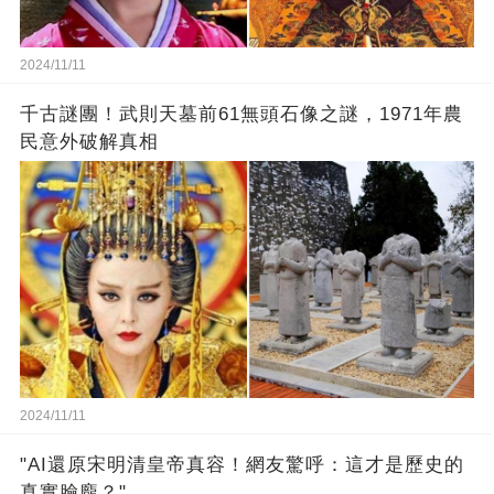
2024/11/11
千古謎團！武則天墓前61無頭石像之謎，1971年農
民意外破解真相
2024/11/11
"AI還原宋明清皇帝真容！網友驚呼：這才是歷史的
真實臉龐？"