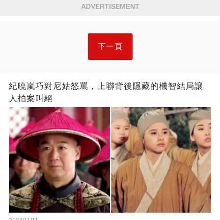
ADVERTISEMENT
下一頁
紀曉嵐巧對尼姑怒罵，上聯背後隱藏的機智結局讓
人拍案叫絕