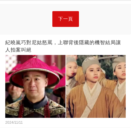
下一頁
紀曉嵐巧對尼姑怒罵，上聯背後隱藏的機智結局讓
人拍案叫絕
2024/11/11