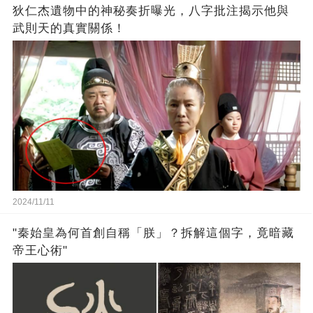
狄仁杰遺物中的神秘奏折曝光，八字批注揭示他與
武則天的真實關係！
2024/11/11
"秦始皇為何首創自稱「朕」？拆解這個字，竟暗藏
帝王心術"