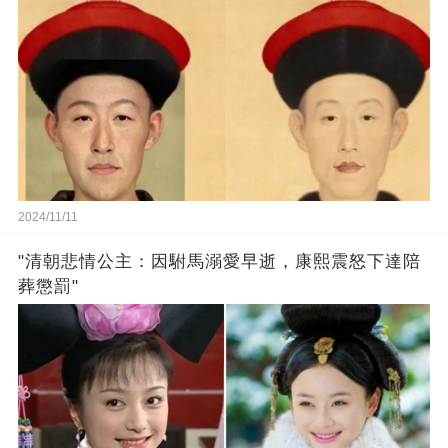
2024/11/11
"清朝悲情公主：因駙馬溺愛早逝，康熙震怒下達陪
葬懲罰"