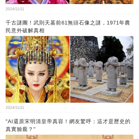
2024/11/11
千古謎團！武則天墓前61無頭石像之謎，1971年農
民意外破解真相
2024/11/11
"AI還原宋明清皇帝真容！網友驚呼：這才是歷史的
真實臉龐？"