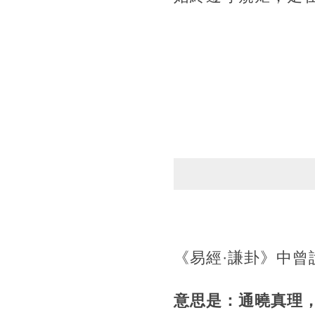
《易經·謙卦》中
意思是：通曉真理