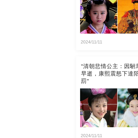
2024/11/11
"清朝悲情公主：因駙
早逝，康熙震怒下達
罰"
2024/11/11