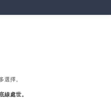
多選擇。
底線處世。