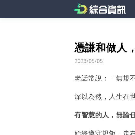
憑謙和做人
2023/05/05
老話常說：「無規
深以為然，人生在
有智慧的人，無論
始終遵守規矩，走