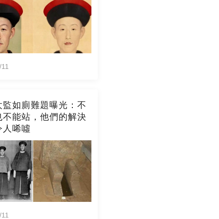
/11
太監如廁難題曝光：不
也不能站，他們的解決
令人唏噓
/11