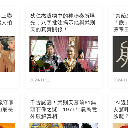
，上聯
狄仁杰遺物中的神秘奏折曝
"秦
讓人拍
光，八字批注揭示他與武則
「朕
天的真實關係！
藏帝王
2024/11/11
2024/11
歲守寡
千古謎團！武則天墓前61無
"AI
的最長
頭石像之謎，1971年農民意
友驚
外破解真相
臉龐？