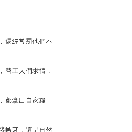
，還經常罰他們不
，替工人們求情，
，都拿出自家糧
盛轉衰，這是自然