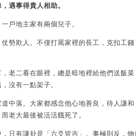
緣，遇事得貴人相助。
，一戶地主家有兩個兒子。
，仗勢欺人。不僅打罵家裡的長工，克扣工錢
言，老二看在眼裡，總是暗地裡給他們送飯菜
活，沒有一點架子。
家道中落。大家都感念他心地善良，待人謙和
。而老大最後被活活餓死了。
中，只有謙卦是「六爻皆吉」。事極則反，物