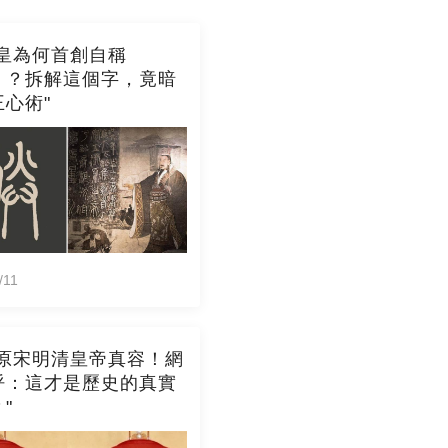
始皇為何首創自稱
」？拆解這個字，竟暗
心術"
/11
還原宋明清皇帝真容！網
呼：這才是歷史的真實
"