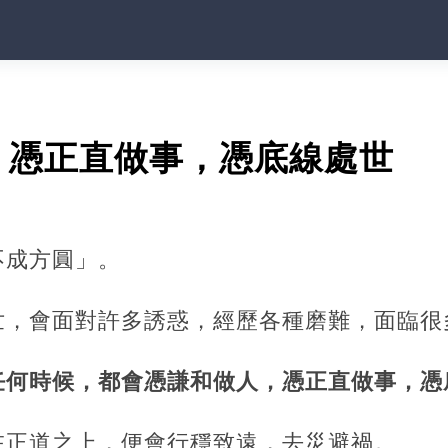
，憑正直做事，憑底線處世
不成方圓」。
世，會面對許多誘惑，經歷各種磨難，面臨很
任何時候，都會憑謙和做人，憑正直做事，憑
在正道之上，便會行穩致遠，去災避禍。