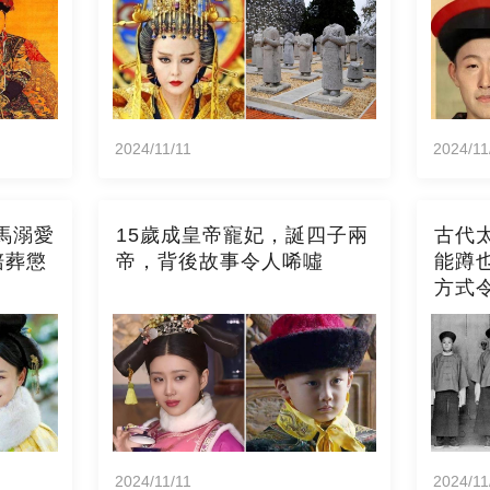
2024/11/11
2024/11
馬溺愛
15歲成皇帝寵妃，誕四子兩
古代
陪葬懲
帝，背後故事令人唏噓
能蹲
方式
2024/11/11
2024/11