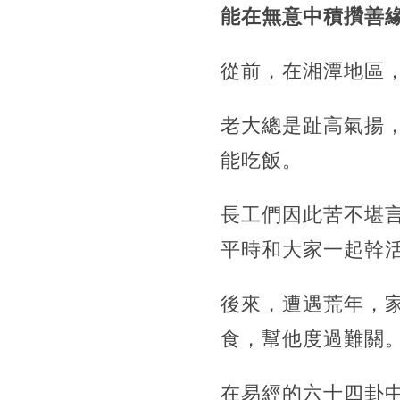
能在無意中積攢善
從前，在湘潭地區
老大總是趾高氣揚
能吃飯。
長工們因此苦不堪
平時和大家一起幹
後來，遭遇荒年，
食，幫他度過難關
在易經的六十四卦