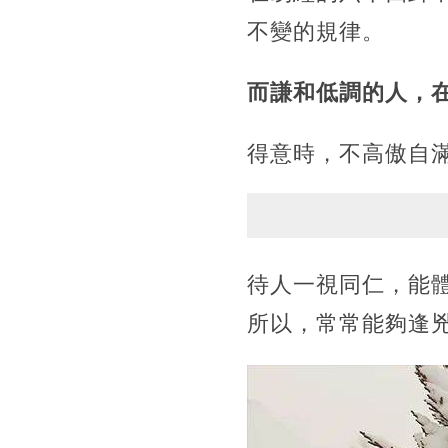
不變的規律。
而謙和低調的人，
得意時，不高傲自
待人一視同仁，能
所以，常常能夠逢