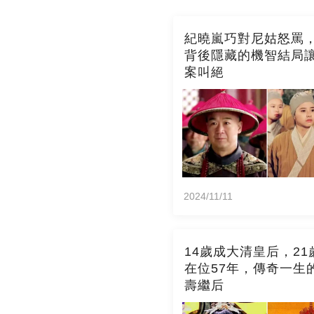
紀曉嵐巧對尼姑怒罵
背後隱藏的機智結局
案叫絕
2024/11/11
14歲成大清皇后，21
在位57年，傳奇一生
壽繼后