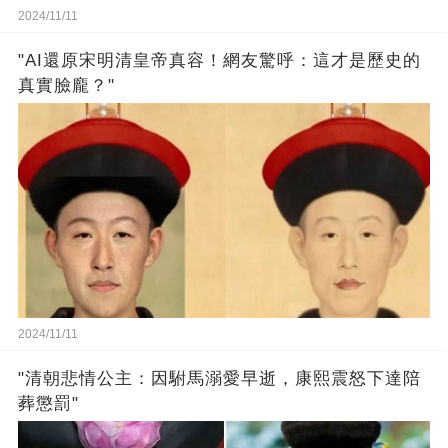
2024/11/11
"AI還原宋明清皇帝真容！網友驚呼：這才是歷史的
真實臉龐？"
2024/11/11
"清朝悲情公主：因駙馬溺愛早逝，康熙震怒下達陪
葬懲罰"