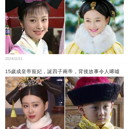
2024/11/11
15歲成皇帝寵妃，誕四子兩帝，背後故事令人唏噓