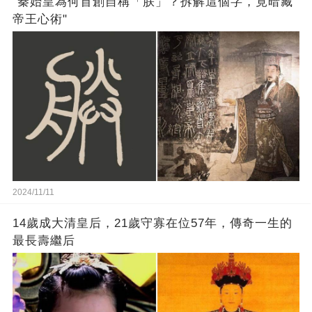
"秦始皇為何首創自稱「朕」？拆解這個字，竟暗藏
帝王心術"
2024/11/11
14歲成大清皇后，21歲守寡在位57年，傳奇一生的
最長壽繼后