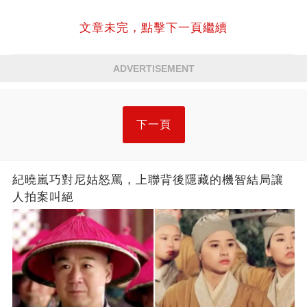
文章未完，點擊下一頁繼續
ADVERTISEMENT
下一頁
紀曉嵐巧對尼姑怒罵，上聯背後隱藏的機智結局讓
人拍案叫絕