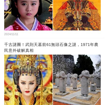
2024/11/11
千古謎團！武則天墓前61無頭石像之謎，1971年農
民意外破解真相