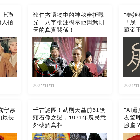
，上聯
狄仁杰遺物中的神秘奏折曝
"秦
讓人拍
光，八字批注揭示他與武則
「朕
天的真實關係！
藏帝王
2024/11/11
2024/11
歲守寡
千古謎團！武則天墓前61無
"AI
的最長
頭石像之謎，1971年農民意
友驚
外破解真相
臉龐？