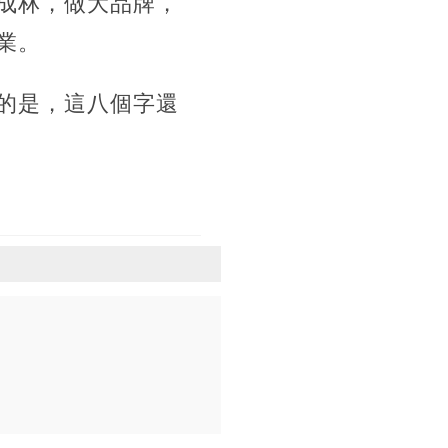
成林，做大品牌，
業。
的是，這八個字還