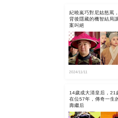
紀曉嵐巧對尼姑怒罵
背後隱藏的機智結局
案叫絕
2024/11/11
14歲成大清皇后，21
在位57年，傳奇一生
壽繼后