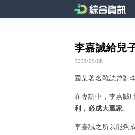
李嘉誠給兒
2023/05/08
國某著名雜誌曾對
在專訪中，李嘉誠
利，必成大贏家
。
李嘉誠之所以能夠