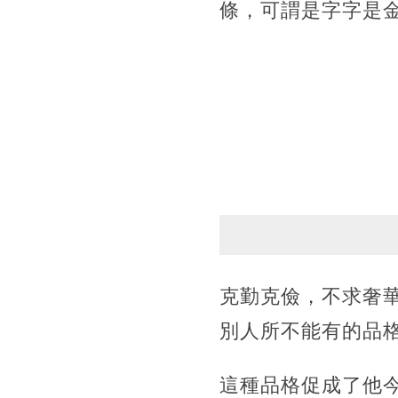
條，可謂是字字是
克勤克儉，不求奢
別人所不能有的品
這種品格促成了他