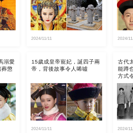
2024/11/11
2024/11
馬溺愛
15歲成皇帝寵妃，誕四子兩
古代
陪葬懲
帝，背後故事令人唏噓
能蹲
方式
2024/11/11
2024/11