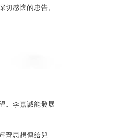
深切感懷的忠告。
望。李嘉誠能發展
經營思想傳給兒