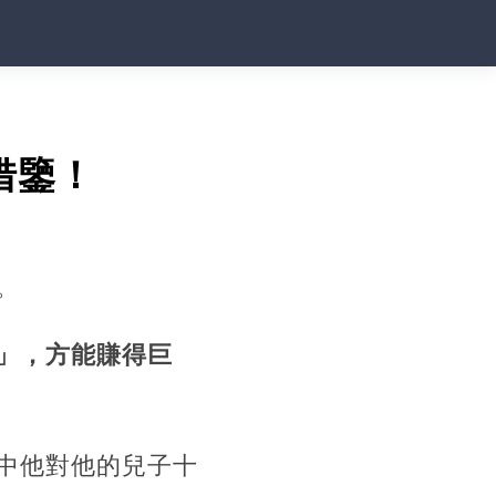
借鑒！
。
」，方能賺得巨
中他對他的兒子十