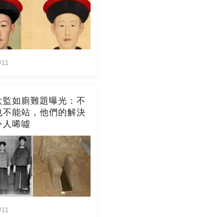
/11
太監如廁難題曝光：不
也不能站，他們的解決
令人唏噓
/11