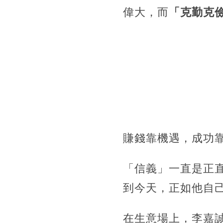
偉大，而
「克勤克
賺錢靠機遇，成功
「信義」一直是正
到今天，正如他自
在生意場上，李嘉