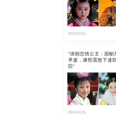
2024/11/11
"清朝悲情公主：因駙
早逝，康熙震怒下達
罰"
2024/11/11