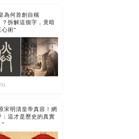
始皇為何首創自稱
」？拆解這個字，竟暗
心術"
/11
還原宋明清皇帝真容！網
呼：這才是歷史的真實
"