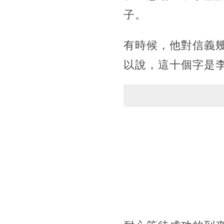
子。
有時候，他對信義
以說，這十個字是