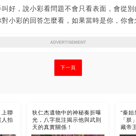
手叫好，說小彩看問題不會只看表面，會從別
你對小彩的回答怎麼看，如果當時是你，你會
ADVERTISEMENT
下一頁
，上聯
狄仁杰遺物中的神秘奏折曝
"秦
讓人拍
光，八字批注揭示他與武則
「朕
天的真實關係！
藏帝王