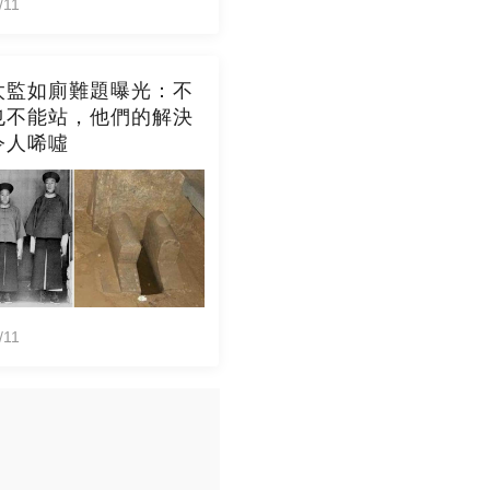
/11
太監如廁難題曝光：不
也不能站，他們的解決
令人唏噓
/11