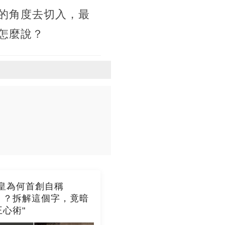
的角度去切入，最
怎麼說？
始皇為何首創自稱
」？拆解這個字，竟暗
心術"