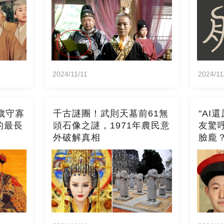
2024/11/11
2024/11
歲守寡
千古謎團！武則天墓前61無
"AI
的最長
頭石像之謎，1971年農民意
友驚
外破解真相
臉龐？