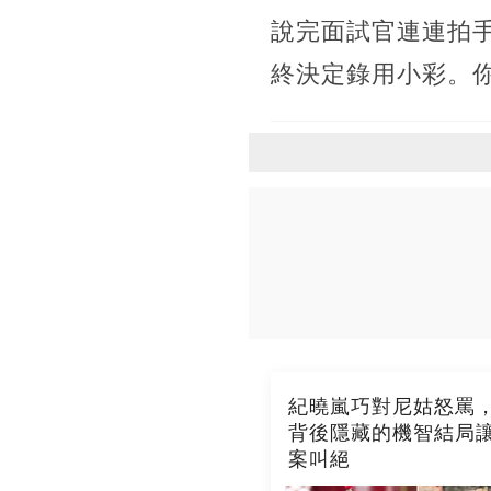
說完面試官連連拍
終決定錄用小彩。
紀曉嵐巧對尼姑怒罵
背後隱藏的機智結局
案叫絕