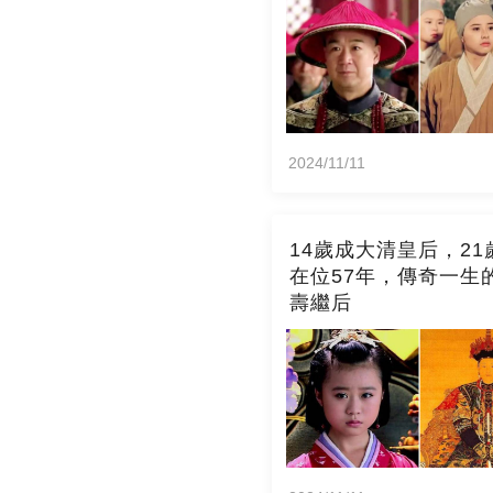
2024/11/11
14歲成大清皇后，21
在位57年，傳奇一生
壽繼后