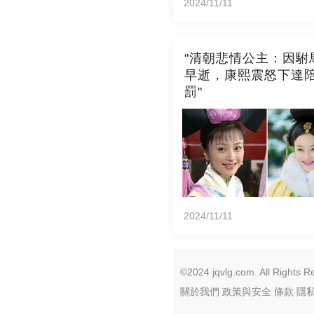
2024/11/11
"清朝悲情公主：因駙
早逝，康熙震怒下達
罰"
2024/11/11
©2024 jqvlg.com. All Rights R
關於我們
政策與安全
條款
隱