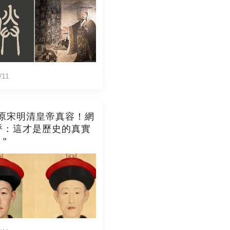
/11
還原宋明清皇帝真容！網
呼：這才是歷史的真實
"