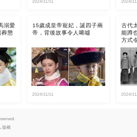
2024/11/11
2024/11
馬溺愛
15歲成皇帝寵妃，誕四子兩
古代
陪葬懲
帝，背後故事令人唏噓
能蹲
方式
2024/11/11
2024/11
eserved.
私
版權